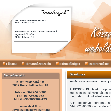
Főoldal
Társasházkezelés
Elérhetőségek
Referenciáink
Díjváltozás
Elérhetőségeink
Forrás: www.biokom.hu - 2008. júl
Klsz Szolgáltató Kft.
7632 Pécs, Fellbach u. 18.
A BIOKOM Kft. tájékoztatja a
Telefon: 06-72/526-961
kapcsolatos közszolgáltatá
Fax: 06-72/526-962
meghatározott hulladékkezelési 
Mobil: +36-30/9369-123
A tárolóedények térfogata al
www.klszkft.hu
44/2002. (06.29.) sz. rendelet 
ugyfelszolgalat@klszkft.hu