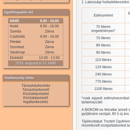
1. Lakossági hulladékkezelési k
Ügyfélfogadási idő
E
Edényméret
Hétfő
9.00 - 16.00
Kedd
9.00 - 16.00
70 literes
engedményes*
Szerda
Zárva
Csütörtök
9.00 - 16.00
70 literes
Péntek
Zárva
80 literes
Szombat
Zárva
Vasárnap
Zárva
90 literes
Ebédidő
12.00 - 13.00
110 literes
2026. augusztus 10. hétfő
120 literes
240 literes
Tevékenység címke
770 literes
Társasházkezelés
1100 literes
Társasházkezelő
Közösképviselet
Közösképviselő
*csak egyedi edényhasználat e
Ingatlankezelés
tartalmazzák!
A BIOKOM-os felirattal jelzett
gyűjtésére szolgál, 80 l) új ára
Tájékoztatjuk Tisztelt Ügyfele
részletezett szolgáltatásokat t