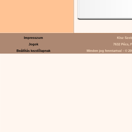
Impresszum
Klsz Szolg
Jogok
7632 Pécs, F
Beállítás kezdőlapnak
Minden jog fenntartva! - © 200