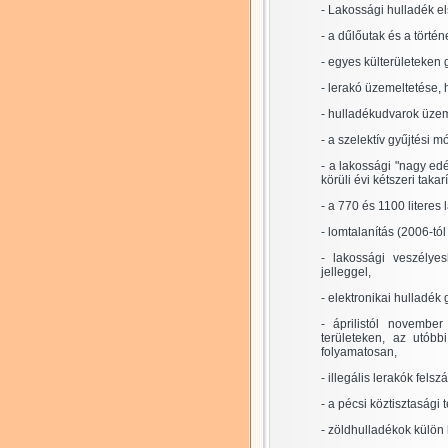
- Lakossági hulladék el
- a dűlőutak és a törté
- egyes külterületeken 
- lerakó üzemeltetése, 
- hulladékudvarok üzem
- a szelektív gyűjtési
- a lakossági "nagy edé
körüli évi kétszeri takarí
- a 770 és 1100 literes 
- lomtalanítás (2006-tó
- lakossági veszélye
jelleggel,
- elektronikai hulladék 
- áprilistól november
területeken, az utób
folyamatosan,
- illegális lerakók fe
- a pécsi köztisztaság
- zöldhulladékok külön