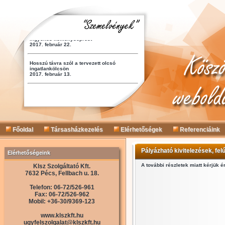
Főoldal
Társasházkezelés
Elérhetőségek
Referenciáink
Pályázható kivitelezések, fel
Elérhetőségeink
A további részletek miatt kérjük 
Klsz Szolgáltató Kft.
7632 Pécs, Fellbach u. 18.
Telefon: 06-72/526-961
Fax: 06-72/526-962
Mobil: +36-30/9369-123
www.klszkft.hu
ugyfelszolgalat@klszkft.hu