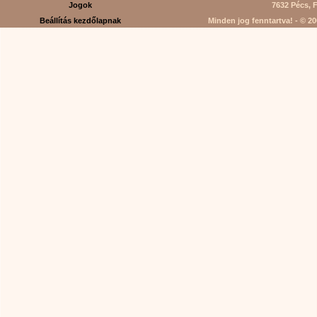
Jogok
7632 Pécs, F
Beállítás kezdőlapnak
Minden jog fenntartva! - © 200