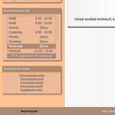
Ügyfélfogadási idő
Hétfő
9.00 - 16.00
Várjuk továbbá kivitelező, 
Kedd
9.00 - 16.00
Szerda
Zárva
Csütörtök
9.00 - 16.00
Péntek
Zárva
Szombat
Zárva
Vasárnap
Zárva
Ebédidő
12.00 - 13.00
2026. augusztus 09. vasárnap
Tevékenység címke
Társasházkezelés
Társasházkezelő
Közösképviselet
Közösképviselő
Ingatlankezelés
Impresszum
Klsz Szolg