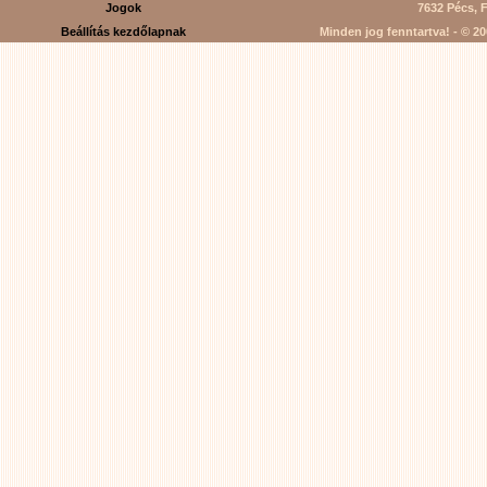
Jogok
7632 Pécs, F
Beállítás kezdőlapnak
Minden jog fenntartva! - © 200