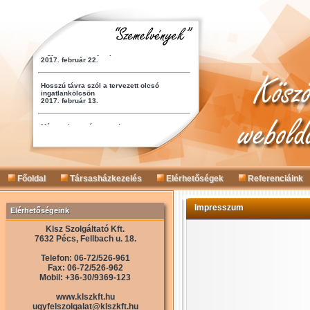
Főoldal
Társasházkezelés
Elérhetőségek
Referenciáink
Impresszum
Elérhetőségeink
Klsz Szolgáltató Kft.
7632 Pécs, Fellbach u. 18.
Telefon: 06-72/526-961
Fax: 06-72/526-962
Mobil: +36-30/9369-123
www.klszkft.hu
ugyfelszolgalat@klszkft.hu