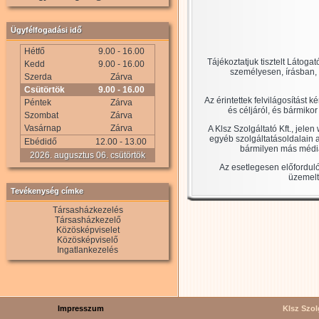
Ügyfélfogadási idő
Hétfő
9.00 - 16.00
Tájékoztatjuk tisztelt Látoga
Kedd
9.00 - 16.00
személyesen, írásban,
Szerda
Zárva
Csütörtök
9.00 - 16.00
Az érintettek felvilágosítást 
Péntek
Zárva
és céljáról, és bármikor
Szombat
Zárva
Vasárnap
Zárva
A Klsz Szolgáltató Kft., jele
egyéb szolgáltatásoldalain a
Ebédidő
12.00 - 13.00
bármilyen más média)
2026. augusztus 06. csütörtök
Az esetlegesen előforduló
üzemelt
Tevékenység címke
Társasházkezelés
Társasházkezelő
Közösképviselet
Közösképviselő
Ingatlankezelés
Impresszum
Klsz Szolg