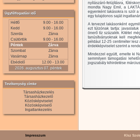
nyílászáró-felújításra, fűtésk
mondta Nagy Emil, a LAKTÁS
egyenként lakásokra is szól a
Ügyfélfogadási idő
egy tulajdonos saját ingatlaná
Hétfő
9.00 - 16.00
A tervezet lakásonként egymill
Kedd
9.00 - 16.00
ezt túlzónak tartja: javaslat
önerő tíz százalék. Kitétel mé
Szerda
Zárva
tanúsítványoknak kell megfel
Csütörtök
9.00 - 16.00
például 12-25 centiméter lesz 
Péntek
Zárva
érdekképviselet szerint a ren
Szombat
Zárva
Mindezzel együtt, emelte ki N
Vasárnap
Zárva
semmilyen támogatási lehető
Ebédidő
12.00 - 13.00
jogszabály kihirdetése március
2026. augusztus 07. péntek
Tevékenység címke
Társasházkezelés
Társasházkezelő
Közösképviselet
Közösképviselő
Ingatlankezelés
Impresszum
Klsz Szolg