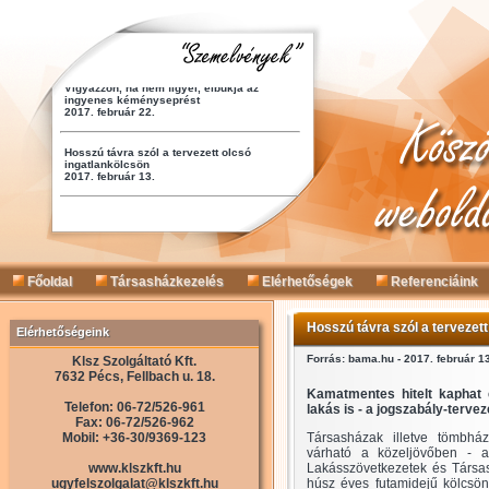
Főoldal
Társasházkezelés
Elérhetőségek
Referenciáink
Hosszú távra szól a tervezett
Elérhetőségeink
Forrás: bama.hu - 2017. február 1
Klsz Szolgáltató Kft.
7632 Pécs, Fellbach u. 18.
Kamatmentes hitelt kaphat 
Telefon: 06-72/526-961
lakás is - a jogszabály-terve
Fax: 06-72/526-962
Mobil: +36-30/9369-123
Társasházak illetve tömbház
várható a közeljövőben - a 
www.klszkft.hu
Lakásszövetkezetek és Társa
ugyfelszolgalat@klszkft.hu
húsz éves futamidejű kölcsönt