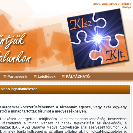
2026. augusztus 7. péntek
Ibolya
Partnereink
Letöltések
PÁLYÁZHATÓ
 olcsó ingatlankölcsön
3.
energetikai korszerűsítésekhez a társasház egésze, vagy akár egy-egy
zetről a minap tartottak fórumot a megyeszékhelyen.
i lakások energetikai felújítására kamatmenteshitel-lehetőség bevezetése
részletekről a minap Pécsett hallhattak tájékoztatást az érdeklődők, a
sházak (LAKTÁSZ) Baranya Megyei Szövetsége által szervezett fórumon. - A
, aminek banki költségeit is az állam vállalná át, homlokzat-hőszigetelésre,