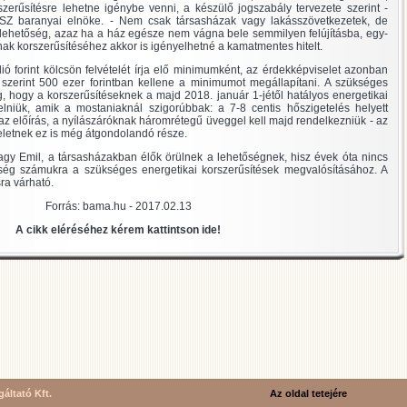
orszerűsítésre lehetne igénybe venni, a készülő jogszabály tervezete szerint -
Z baranyai elnöke. - Nem csak társasházak vagy lakásszövetkezetek, de
 lehetőség, azaz ha a ház egésze nem vágna bele semmilyen felújításba, egy-
nak korszerűsítéséhez akkor is igényelhetné a kamatmentes hitelt.
ió forint kölcsön felvételét írja elő minimumként, az érdekképviselet azonban
uk szerint 500 ezer forintban kellene a minimumot megállapítani. A szükséges
g, hogy a korszerűsítéseknek a majd 2018. január 1-jétől hatályos energetikai
elniük, amik a mostaniaknál szigorúbbak: a 7-8 centis hőszigetelés helyett
az előírás, a nyílászáróknak háromrétegű üveggel kell majd rendelkezniük - az
deletnek ez is még átgondolandó része.
agy Emil, a társasházakban élők örülnek a lehetőségnek, hisz évek óta nincs
ség számukra a szükséges energetikai korszerűsítések megvalósításához. A
ra várható.
Forrás: bama.hu - 2017.02.13
A cikk eléréséhez kérem kattintson ide!
áltató Kft.
Az oldal tetejére