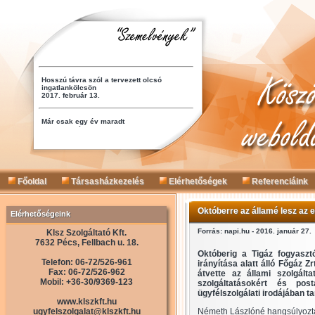
Főoldal
Társasházkezelés
Elérhetőségek
Referenciáink
Októberre az államé lesz az 
Elérhetőségeink
Forrás: napi.hu - 2016. január 27.
Klsz Szolgáltató Kft.
7632 Pécs, Fellbach u. 18.
Októberig a Tigáz fogyaszt
Telefon: 06-72/526-961
irányítása alatt álló Főgáz Zr
Fax: 06-72/526-962
átvette az állami szolgált
Mobil: +36-30/9369-123
szolgáltatásokért és pos
ügyfélszolgálati irodájában ta
www.klszkft.hu
ugyfelszolgalat@klszkft.hu
Németh Lászlóné hangsúlyozta, 