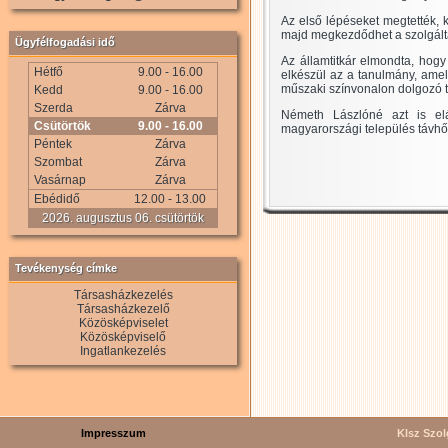
Az első lépéseket megtették,
majd megkezdődhet a szolgált
Ügyfélfogadási idő
Az államtitkár elmondta, hogy
Hétfő
9.00 - 16.00
elkészül az a tanulmány, amel
műszaki színvonalon dolgozó t
Kedd
9.00 - 16.00
Szerda
Zárva
Németh Lászlóné azt is el
Csütörtök
9.00 - 16.00
magyarországi település távhőc
Péntek
Zárva
Szombat
Zárva
Vasárnap
Zárva
Ebédidő
12.00 - 13.00
2026. augusztus 06. csütörtök
Tevékenység címke
Társasházkezelés
Társasházkezelő
Közösképviselet
Közösképviselő
Ingatlankezelés
Impresszum
Klsz Szolg