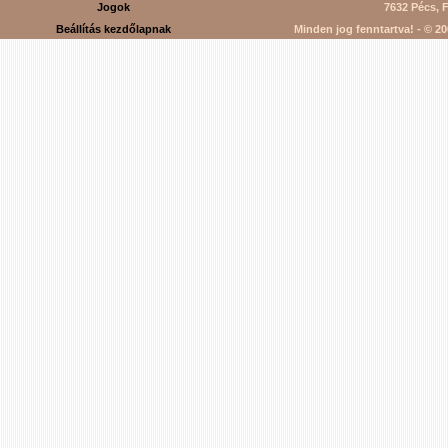
Jogok
7632 Pécs, F
Beállítás kezdőlapnak
Minden jog fenntartva! - © 200