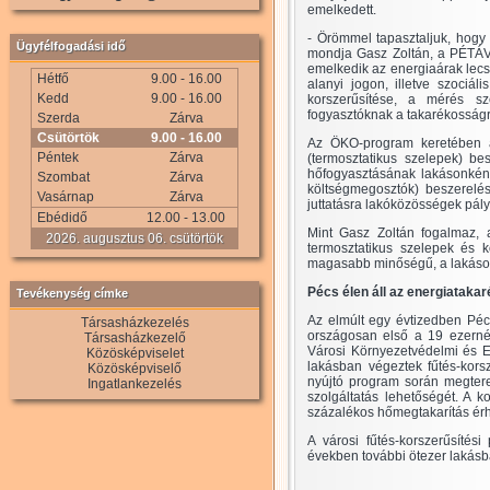
emelkedett.
- Örömmel tapasztaljuk, hogy 
Ügyfélfogadási idő
mondja Gasz Zoltán, a PÉTÁV 
emelkedik az energiaárak lec
Hétfő
9.00 - 16.00
alanyi jogon, illetve szociál
Kedd
9.00 - 16.00
korszerűsítése, a mérés s
fogyasztóknak a takarékosságr
Szerda
Zárva
Csütörtök
9.00 - 16.00
Az ÖKO-program keretében 
Péntek
Zárva
(termosztatikus szelepek) b
hőfogyasztásának lakásonkén
Szombat
Zárva
költségmegosztók) beszerelés
Vasárnap
Zárva
juttatásra lakóközösségek pál
Ebédidő
12.00 - 13.00
Mint Gasz Zoltán fogalmaz, a
2026. augusztus 06. csütörtök
termosztatikus szelepek és k
magasabb minőségű, a lakások ö
Pécs élen áll az energiatak
Tevékenység címke
Az elmúlt egy évtizedben Pécs
Társasházkezelés
országosan első a 19 ezernél
Társasházkezelő
Városi Környezetvédelmi és 
Közösképviselet
lakásban végeztek fűtés-korsz
Közösképviselő
nyújtó program során megtere
Ingatlankezelés
szolgáltatás lehetőségét. A 
százalékos hőmegtakarítás érh
A városi fűtés-korszerűsíté
években további ötezer lakásb