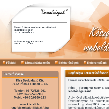
Főoldal
Társasházkezelés
Elérhetőségek
Referenciáink
Segítség a korszerűsítéshez
Elérhetőségeink
Forrás: Dunántúli Napló - 2009. ja
Klsz Szolgáltató Kft.
7632 Pécs, Fellbach u. 18.
Pécs - Töretlenül nagy a la
Telefon: 06-72/526-961
lehetősége iránt.
Fax: 06-72/526-962
Mobil: +36-30/9369-123
A távhővel ellátott lakóépülete
Önkormányzati és Területfejle
www.klszkft.hu
(www.otm.gov.hu) 2009. június
ugyfelszolgalat@klszkft.hu
benyújtását mindenképpen ajá