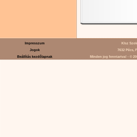
Impresszum
Klsz Szolg
Jogok
7632 Pécs, F
Beállítás kezdőlapnak
Minden jog fenntartva! - © 200