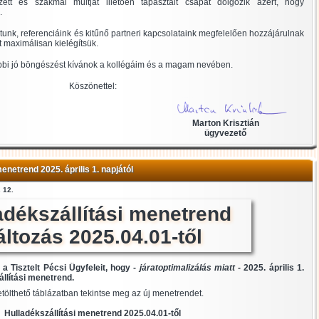
ett és szakmai múltját illetően tapasztalt csapat dolgozik azért, hogy
.
unk, referenciáink és kitűnő partneri kapcsolataink megfelelően hozzájárulnak
 maximálisan kielégítsük.
bbi jó böngészést kívánok a kollégáim és a magam nevében.
Köszönettel:
Marton Krisztián
ügyvezető
menetrend 2025. április 1. napjától
 12.
adékszállítási menetrend
áltozás 2025.04.01-től
a Tisztelt Pécsi Ügyfeleit, hogy -
járatoptimalizálás miatt
- 2025. április 1.
állítási menetrend.
letölthető táblázatban tekintse meg az új menetrendet.
Hulladékszállítási menetrend 2025.04.01-től