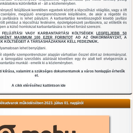
nkálatokra különítettük el - áll a közleményben.
nyező felújítások keretében egyebek között a lépcsőházi világítás, vagy a lift
k cseréjére, megújuló energiarendszerek kiépítésére, de akár a régebbi és
 javítására is lehet pályázni. A karbantartási keretösszegből kisebb javítási
tt például a lépcsőház festésére, épületgépészeti javításokra, az előtetők és
pen a külső homlokzat karbantartására is lehet forrást szerezni.
FELÚJÍTÁSI VAGY KARBANTARTÁSI KÖLTSÉGEK
LEGFELJEBB 50
NKÉNT MAXIMUM 100 EZER FORINTOT
AD AZ ÖNKORMÁNYZAT, A
K KÖLTSÉGEIT A TÁRSASHÁZAKNAK KELL FEDEZNIÜK.
olyamatosan lehet benyújtani.
ől objektív szempontrendszer alapján várhatóan ősszel dönt az önkormányzat.
a támogatási szerződés aláírását követően egy év alatt kell elvégezniük a
karbantartási munkát - emelik ki a közleményben.
 kiírása, valamint a szükséges dokumentumok a város honlapján érhetők
el.
A cikk eléréséhez kattintson ide
dékudvarok működésében 2023. július 01. napjától