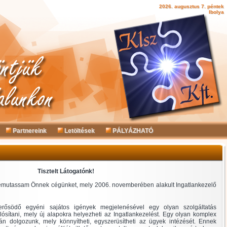
2026. augusztus 7. péntek
Ibolya
Partnereink
Letöltések
PÁLYÁZHATÓ
Tisztelt Látogatónk!
emutassam Önnek cégünket, mely 2006. novemberében alakult Ingatlankezelő
rősödő egyéni sajátos igények megjelenésével egy olyan szolgáltatás
lósítani, mely új alapokra helyezheti az Ingatlankezelést. Egy olyan komplex
sán dolgozunk, mely könnyítheti, egyszerüsítheti az ügyek intézését. Ennek