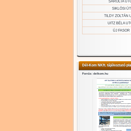
SAROLTA UT
SIKLÓSI ÚT
TILDY ZOLTÁN 
UITZ BÉLA U
ÚJ FASOR
Dél-Kom NKft. tájékoztató pl
Forrás: delkom.hu