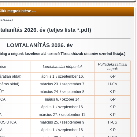
 Cikk megtekintése ---
26.01.12)
alanítás 2026. év (teljes lista *.pdf)
LOMTALANÍTÁS 2026. év
árólag a cégünk kezelése alá tartozó Társasházak utcanév szerinti listája.)
Hulladékszállítási
ése
Lomtalanítási időpontok
napok
atlan oldal)
április 1. / szeptember 16.
K-P
áros oldal)
március 23. / szeptember 7.
H-Cs
ÚT
március 24. / szeptember 8.
K-P
TCA
május 6. / október 14.
K-P
T
április 1. / szeptember 16.
K-P
A
március 27. / szeptember 11.
K-P
NOS UTCA
március 25. / szeptember 9.
H-CS
CA
április 1. / szeptember 16.
K-P