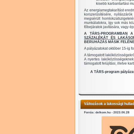
kisebb karbantartási mu
Az energiamegtakarítást eredmé
korszerűsítésére, nyílászáró
megsérült homlokzatszigetelés
munkálatokra, így sok más közö
főbejáratok javítására, vagy ép
A TÁRS-PROGRAMBAN A 
SZÁZALÉKÁT ÉS LAKÁSO
BERUHÁZÁS MÁSIK FELÉNE
A pályázatokat október 15-ig f
A támogatott lakóközösségekr
A nyertes lakóközösségeknek 
támogatott felújítási, illetve 
A TÁRS-program pályázati
Változások a lakossági hulla
Forrás: delkom.hu - 2023.06.28