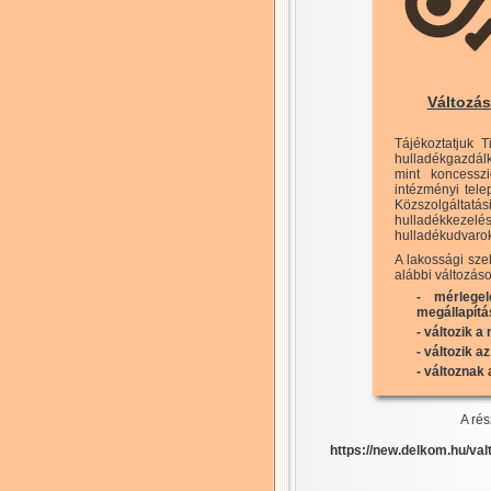
Változá
Tájékoztatjuk T
hulladékgazdál
mint koncesszi
intézményi tele
Közszolgált
hulladékkeze
hulladékudvarok
A lakossági sze
alábbi változás
- mérlege
megállapítá
- változik a
- változik 
- változna
A rés
https://new.delkom.hu/va