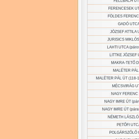
FELLBACH U
FERENCESEK U
FÖLDES FERENC
GADÓ UTC
JÓZSEF ATTILA
JURISICS MIKLÓ
LAHTI UTCA (páros
LITTKE JÓZSEF
MAKRA-TETŐ 
MALÉTER PÁL
MALÉTER PÁL ÚT (118-1
MÉCSVIRÁG U
NAGY FERENC
NAGY IMRE ÚT (páro
NAGY IMRE ÚT (páratl
NÉMETH LÁSZLÓ
PETŐFI UTC
POLGÁRSZŐLŐ 