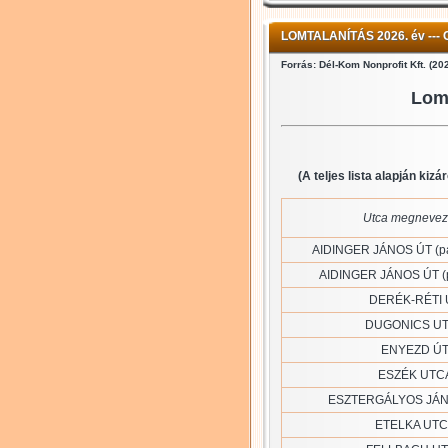
LOMTALANÍTÁS 2026. év
---
Forrás: Dél-Kom Nonprofit Kft. (20
Lomt
(A teljes lista alapján kiz
Utca megnevez
AIDINGER JÁNOS ÚT (pár
AIDINGER JÁNOS ÚT (p
DERÉK-RÉTI 
DUGONICS U
ENYEZD Ú
ESZÉK UTC
ESZTERGÁLYOS JÁ
ETELKA UT