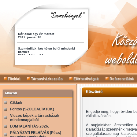
Főoldal
Társasházkezelés
Elérhetőségek
Referenciáink
Köszöntő
Almenü
Cikkek
Fontos (SZOLGÁLTATÓK)
Engedje meg, hogy röviden b
Vicces képek a társasházak
vállalkozásként.
mindennapjaiból
A napjainkban érezhetően e
LOMTALANÍTÁS 2026.
kialakítását szeretnénk megva
PÁLYÁZATI FELHÍVÁS (Pécs)
szolgáltatáscsomag kialakítá