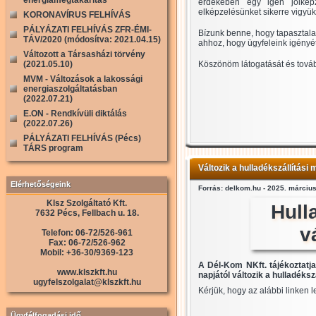
energiamegtakarítás
érdekében egy igen jólképz
elképzelésünket sikerre vigyük
KORONAVÍRUS FELHÍVÁS
PÁLYÁZATI FELHÍVÁS ZFR-ÉMI-
Bízunk benne, hogy tapasztalat
TÁV/2020 (módosítva: 2021.04.15)
ahhoz, hogy ügyfeleink igényét
Változott a Társasházi törvény
(2021.05.10)
Köszönöm látogatását és tová
MVM - Változások a lakossági
energiaszolgáltatásban
(2022.07.21)
E.ON - Rendkívüli diktálás
(2022.07.26)
PÁLYÁZATI FELHÍVÁS (Pécs)
TÁRS program
Változik a hulladékszállítási 
Elérhetőségeink
Forrás: delkom.hu - 2025. március
Klsz Szolgáltató Kft.
Hull
7632 Pécs, Fellbach u. 18.
v
Telefon: 06-72/526-961
Fax: 06-72/526-962
Mobil: +36-30/9369-123
A Dél-Kom NKft. tájékoztatja 
www.klszkft.hu
napjától változik a hulladéksz
ugyfelszolgalat@klszkft.hu
Kérjük, hogy az alábbi linken 
Ügyfélfogadási idő