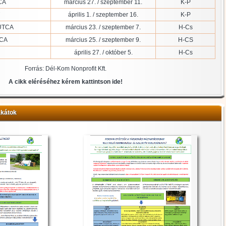
CA
március 27. / szeptember 11.
K-P
április 1. / szeptember 16.
K-P
UTCA
március 23. / szeptember 7.
H-Cs
TCA
március 25. / szeptember 9.
H-CS
április 27. / október 5.
H-Cs
Forrás: Dél-Kom Nonprofit Kft.
A cikk eléréséhez kérem kattintson ide!
akátok