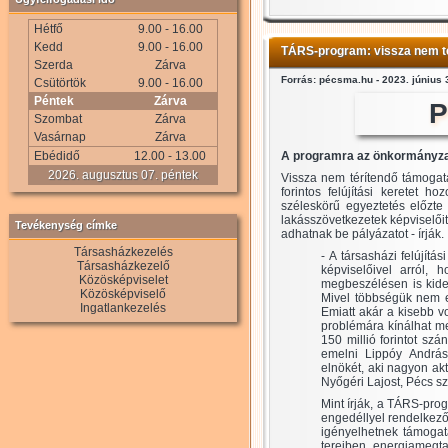
Hétfő
9.00 - 16.00
Kedd
9.00 - 16.00
TÁRS-program: vissza nem tér
Szerda
Zárva
Forrás: pécsma.hu - 2023. június 
Csütörtök
9.00 - 16.00
Péntek
Zárva
P
Szombat
Zárva
Vasárnap
Zárva
Ebédidő
12.00 - 13.00
A programra az önkormányzat 
2026. augusztus 07. péntek
Vissza nem térítendő támogat
forintos felújítási keretet 
széleskörű egyeztetés előzte
lakásszövetkezetek képviselői
Tevékenység címke
adhatnak be pályázatot - írják.
Társasházkezelés
- A társasházi felújí
Társasházkezelő
képviselőivel arról,
Közösképviselet
megbeszélésen is kider
Közösképviselő
Mivel többségük nem eme
Ingatlankezelés
Emiatt akár a kisebb vo
problémára kínálhat me
150 millió forintot szá
emelni Lippóy Andrá
elnökét, aki nagyon ak
Nyőgéri Lajost, Pécs szo
Mint írják, a TÁRS-prog
engedéllyel rendelkező
igényelhetnek támogatá
tereiben energiamegta