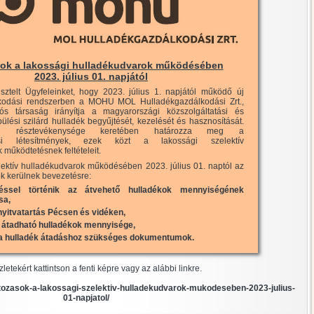
sok a lakossági hulladékudvarok működésében
2023. július 01. napjától
isztelt Ügyfeleinket, hogy 2023. július 1. napjától működő új
kodási rendszerben a MOHU MOL Hulladékgazdálkodási Zrt.,
ós társaság irányítja a magyarországi közszolgáltatási és
pülési szilárd hulladék begyűjtését, kezelését és hasznosítását.
atási résztevékenysége keretében határozza meg a
lési létesítmények, ezek közt a lakossági szelektív
 működtetésnek feltételeit.
lektív hulladékudvarok működésében 2023. július 01. naptól az
ok kerülnek bevezetésre:
léssel történik az átvehető hulladékok mennyiségének
sa,
 nyitvatartás Pécsen és vidéken,
az átadható hulladékok mennyisége,
k a hulladék átadáshoz szükséges dokumentumok.
zletekért kattintson a fenti képre vagy az alábbi linkre.
ltozasok-a-lakossagi-szelektiv-hulladekudvarok-mukodeseben-2023-julius-
01-napjatol/