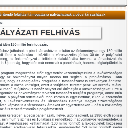
ítendő felújítási támogatásra pályázhatnak a pécsi társasházak
30.
ÁLYÁZATI FELHÍVÁS
idén 150 millió forintot szán.
áshoz juthatnak a pécsi társasházak, miután az önkormányzat egy 150 millió
hozott létre a számukra - közölte a városvezetés június 30-án. A pályázatot
 meg, az önkormányzat a feltételek kialakításába bevonta a társasházak és
t is. Újdonság, hogy idén már nemcsak a panelházak, hanem a téglaépületek is
tási program megkezdése előtt egyeztetést kezdeményeztünk a lakóközösségek
 hogy az önkormányzat milyen módon tud segíteni a problémáikon. Több
ült, hogy az energiaárak drágulása a társasházakat is érzékenyen érintette.
lte a közös költséget, ezért a felújításra félretett pénzüket kezdték felélni.
lumenű felújítások is nehéz helyzet elé állíthatják a lakóközösségeket. Erre a
goldást az önkormányzat tervezett társasházi felújítási programja, amire idén
nunk. A pályázati feltételekről több körben is egyeztettünk, külön ki szeretném
st, a Lakásszövetkezetek és Társasházak Baranya Megyei Szövetségének
tívan képviselte a társasházak érdekeit az egyeztetéseken - idézi a közlemény
ciális területért felelős alpolgármesterét.
ram keretében a pécsi panelházak, illetve, újdonságként, az 1986 előtti építési
, minimum 3 szintes és 10 lakással rendelkező, hagyományos téglaépületek is
st. A keretösszeg kétharmadát (100 millió forintot) a lakóépületek közösségi
karítást eredményező felújításokra, egyharmadát (50 millió forintot) pedig