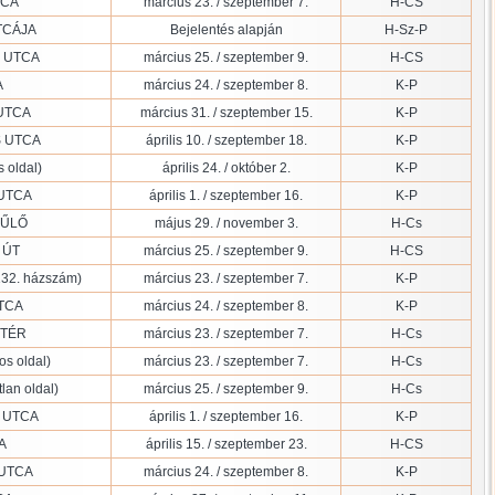
TCA
március 23. / szeptember 7.
H-CS
TCÁJA
Bejelentés alapján
H-Sz-P
 UTCA
március 25. / szeptember 9.
H-CS
A
március 24. / szeptember 8.
K-P
 UTCA
március 31. / szeptember 15.
K-P
S UTCA
április 10. / szeptember 18.
K-P
 oldal)
április 24. / október 2.
K-P
 UTCA
április 1. / szeptember 16.
K-P
DŰLŐ
május 29. / november 3.
H-Cs
 ÚT
március 25. / szeptember 9.
H-CS
32. házszám)
március 23. / szeptember 7.
K-P
TCA
március 24. / szeptember 8.
K-P
 TÉR
március 23. / szeptember 7.
H-Cs
s oldal)
március 23. / szeptember 7.
H-Cs
an oldal)
március 25. / szeptember 9.
H-Cs
 UTCA
április 1. / szeptember 16.
K-P
A
április 15. / szeptember 23.
H-CS
UTCA
március 24. / szeptember 8.
K-P